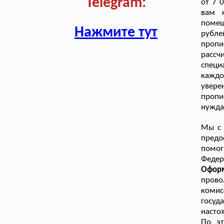
Telegram:
от 7 
вам 
помещ
Нажмите тут
рубле
проп
рассч
специ
кажд
увере
проп
нужда
Мы с 
пред
помог
Федер
Офор
прово
коми
госуд
насто
По эт