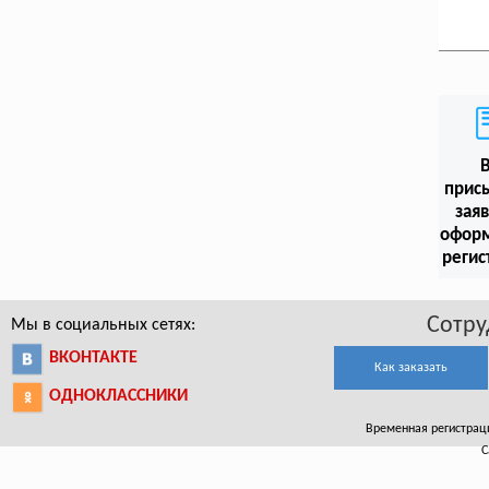
прис
заяв
офор
регис
Сотру
Мы в социальных сетях:
ВКОНТАКТЕ
Как заказать
ОДНОКЛАССНИКИ
Временная регистрация
С