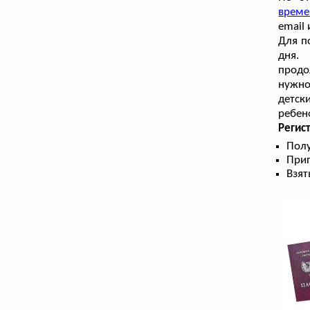
време
email 
Для п
дня.
продо
нужно
детск
ребен
Регис
Полу
Прип
Взят