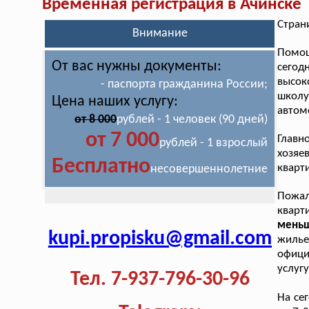
Временная регистрация в Ачинске
Стран
Внимание
Помо
От вас нужны документы:
сегод
высок
- паспорта гражданина России;
школ
Цена наших услугу:
автом
от 8 000
рублей - 1 человек (90 дней)
от 7 000
Главн
рублей - 1 взрослый
хозяе
Бесплатно
кварт
несовершеннолетние
Пожал
кварт
меньш
kupi.propisku@gmail.com
жилье
офици
услугу
Тел. 7-937-796-30-96
На се